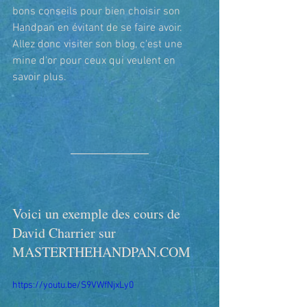
bons conseils pour bien choisir son 
Handpan en évitant de se faire avoir. 
Allez donc visiter son blog, c'est une 
mine d'or pour ceux qui veulent en 
savoir plus. 
Voici un exemple des cours de 
David Charrier sur 
MASTERTHEHANDPAN.COM 
https://youtu.be/S9VWfNjxLy0