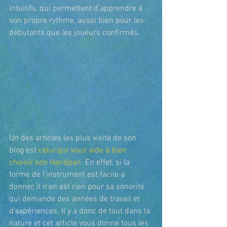
intuitifs, qui permettent d'apprendre à 
son propre rythme, aussi bien pour les 
débutants que les joueurs confirmés. 
Un des articles les plus visité de son 
blog est 
celui qui vous aide à bien 
choisir son Handpan
. En effet, si la 
forme de l'instrument est facile a 
donner, il n'en est rien pour sa sonorité 
qui demande des années de travail et 
d'expériences. Il y a donc de tout dans la 
nature et cet article vous donne tous les 