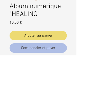
Album numérique
"HEALING"
Prix
10,00 €
Ajouter au panier
Commander et payer
Album Numérique
Fichiers mp3 Compressé (Zip) +
jaquette et livret
Il est conseillé de décompresser le
fichier sur un ordinateur.
Pour une meilleure qualité (WAV)
écrivez-moi un mail et je vous
enverrai le fichier WAV par