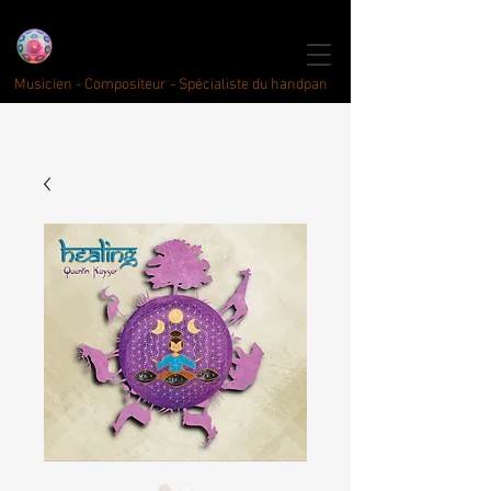
click here for english
Quentin Kayser
Handpan
Musici
an
Musicien - Compositeur - Spécialiste du handpan