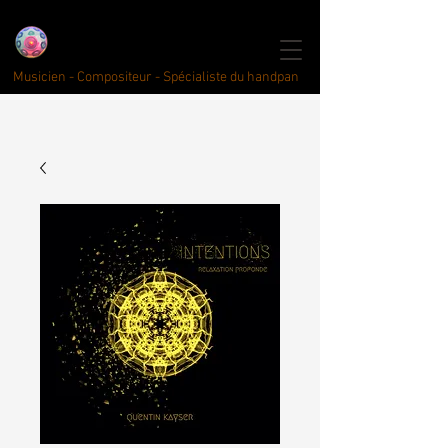
click here for english
Quentin Kayser
Handpan
Musici
an
Musicien - Compositeur - Spécialiste du handpan